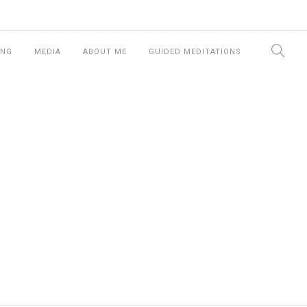
ING
MEDIA
ABOUT ME
GUIDED MEDITATIONS