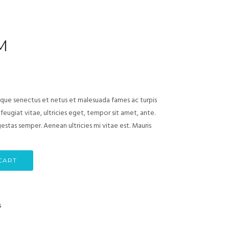
M
ique senectus et netus et malesuada fames ac turpis
eugiat vitae, ultricies eget, tempor sit amet, ante.
stas semper. Aenean ultricies mi vitae est. Mauris
CART
s