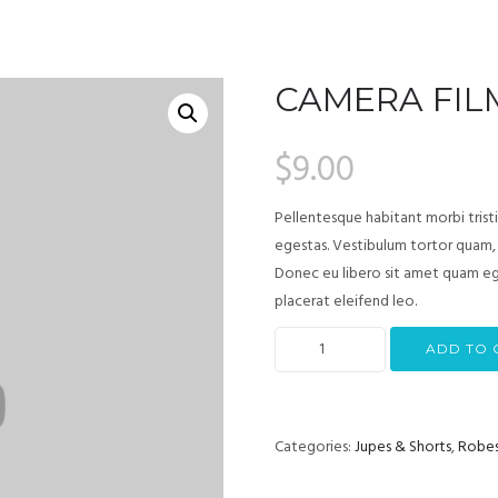
CAMERA FIL
$
9.00
Pellentesque habitant morbi trist
egestas. Vestibulum tortor quam, f
Donec eu libero sit amet quam ege
placerat eleifend leo.
ADD TO 
Categories:
Jupes & Shorts
,
Robe